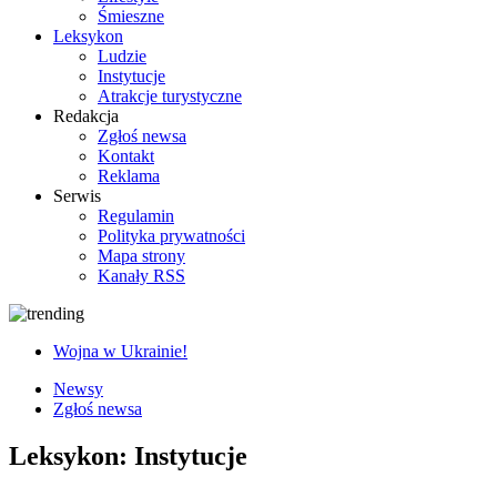
Śmieszne
Leksykon
Ludzie
Instytucje
Atrakcje turystyczne
Redakcja
Zgłoś newsa
Kontakt
Reklama
Serwis
Regulamin
Polityka prywatności
Mapa strony
Kanały RSS
Wojna w Ukrainie!
Newsy
Zgłoś newsa
Leksykon: Instytucje