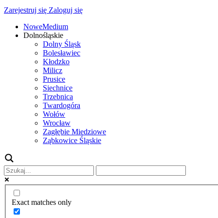
Zarejestruj się
Zaloguj się
NoweMedium
Dolnośląskie
Dolny Śląsk
Bolesławiec
Kłodzko
Milicz
Prusice
Siechnice
Trzebnica
Twardogóra
Wołów
Wrocław
Zagłębie Miedziowe
Ząbkowice Śląskie
Exact matches only