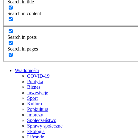
Search in title
Search in content
Search in posts
Search in pages
Wiadomości
COVID-19
Polityka
Biznes
Inwestycje
Sport
Kultura
Popkultura
Imprezy
Społeczeństwo
Sprawy społeczne
Ekologia
Lifestyle