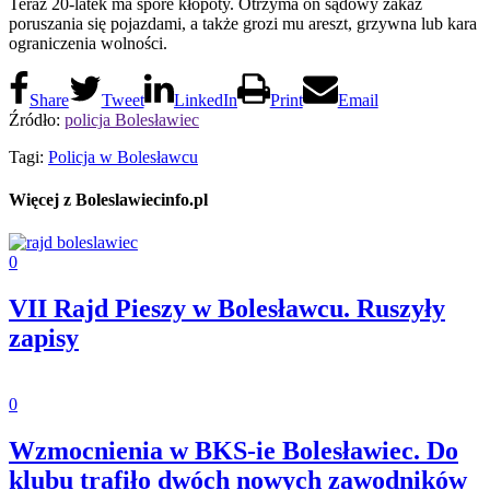
Teraz 20-latek ma spore kłopoty. Otrzyma on sądowy zakaz
poruszania się pojazdami, a także grozi mu areszt, grzywna lub kara
ograniczenia wolności.
Share
Tweet
LinkedIn
Print
Email
Źródło:
policja Bolesławiec
Tagi:
Policja w Bolesławcu
Więcej z Boleslawiecinfo.pl
0
VII Rajd Pieszy w Bolesławcu. Ruszyły
zapisy
0
Wzmocnienia w BKS-ie Bolesławiec. Do
klubu trafiło dwóch nowych zawodników