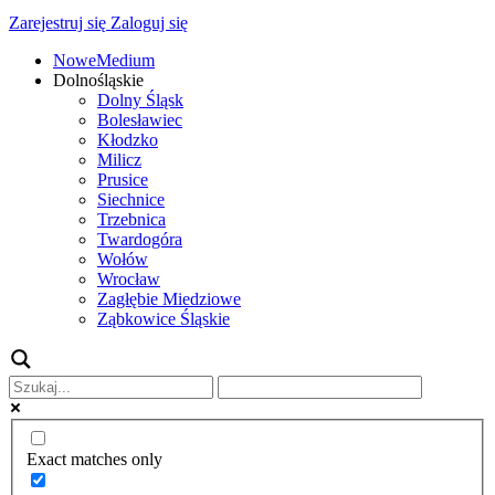
Zarejestruj się
Zaloguj się
NoweMedium
Dolnośląskie
Dolny Śląsk
Bolesławiec
Kłodzko
Milicz
Prusice
Siechnice
Trzebnica
Twardogóra
Wołów
Wrocław
Zagłębie Miedziowe
Ząbkowice Śląskie
Exact matches only