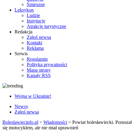
Śmieszne
Leksykon
Ludzie
Instytucje
Atrakcje turystyczne
Redakcja
Zgłoś newsa
Kontakt
Reklama
Serwis
Regulamin
Polityka prywatności
Mapa strony
Kanały RSS
Wojna w Ukrainie!
Newsy
Zgłoś newsa
Boleslawiecinfo.pl
>
Wiadomości
>
Powiat bolesławiecki. Poruszał
się motocyklem, ale nie miał uprawnień