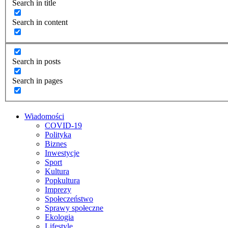
Search in title
Search in content
Search in posts
Search in pages
Wiadomości
COVID-19
Polityka
Biznes
Inwestycje
Sport
Kultura
Popkultura
Imprezy
Społeczeństwo
Sprawy społeczne
Ekologia
Lifestyle