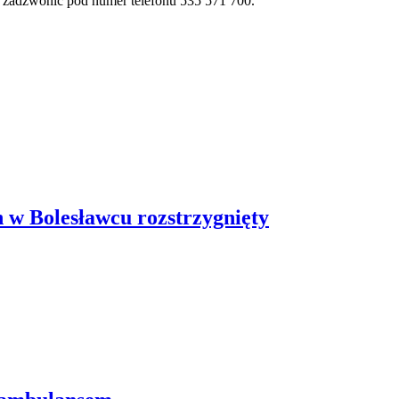
zy zadzwonić pod numer telefonu 535 571 700.
 w Bolesławcu rozstrzygnięty