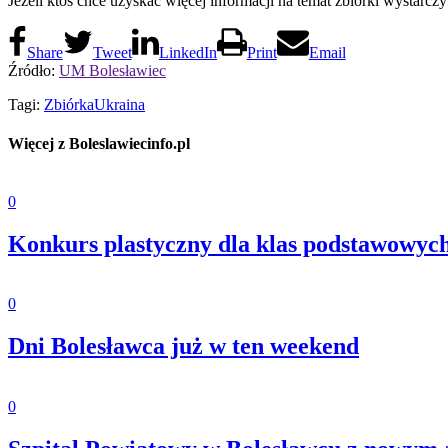
Jeżeli ktoś chce uzyskać więcej informacji na temat zbiórki wystarc
Share
Tweet
LinkedIn
Print
Email
Źródło:
UM Bolesławiec
Tagi:
Zbiórka
Ukraina
Więcej z Boleslawiecinfo.pl
0
Konkurs plastyczny dla klas podstawowych
0
Dni Bolesławca już w ten weekend
0