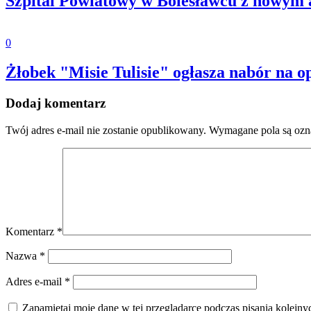
Szpital Powiatowy w Bolesławcu z nowym
0
Żłobek "Misie Tulisie" ogłasza nabór na o
Dodaj komentarz
Twój adres e-mail nie zostanie opublikowany.
Wymagane pola są oz
Komentarz
*
Nazwa
*
Adres e-mail
*
Zapamiętaj moje dane w tej przeglądarce podczas pisania kolejny