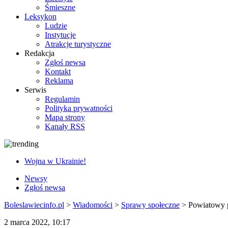
Śmieszne
Leksykon
Ludzie
Instytucje
Atrakcje turystyczne
Redakcja
Zgłoś newsa
Kontakt
Reklama
Serwis
Regulamin
Polityka prywatności
Mapa strony
Kanały RSS
Wojna w Ukrainie!
Newsy
Zgłoś newsa
Boleslawiecinfo.pl
>
Wiadomości
>
Sprawy społeczne
>
Powiatowy 
2 marca 2022, 10:17