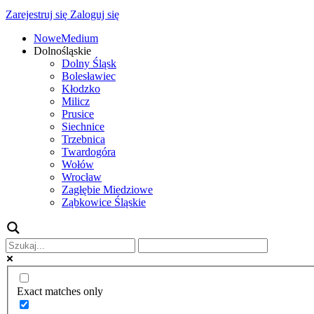
Zarejestruj się
Zaloguj się
NoweMedium
Dolnośląskie
Dolny Śląsk
Bolesławiec
Kłodzko
Milicz
Prusice
Siechnice
Trzebnica
Twardogóra
Wołów
Wrocław
Zagłębie Miedziowe
Ząbkowice Śląskie
Exact matches only