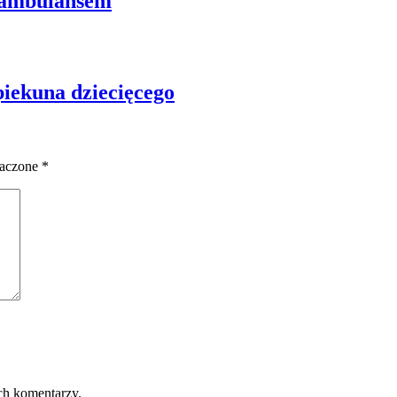
 ambulansem
piekuna dziecięcego
naczone
*
ch komentarzy.